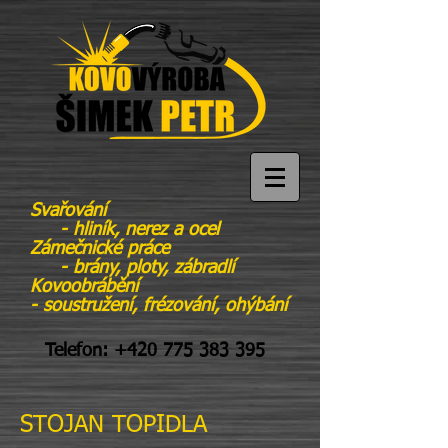
Svařování
- hliník, nerez a ocel
Zámečnické práce
- brány, ploty, zábradlí
Kovoobrábění
- soustružení, frézování, ohýbání
Telefon:
+420 775 383 395
STOJAN TOPIDLA