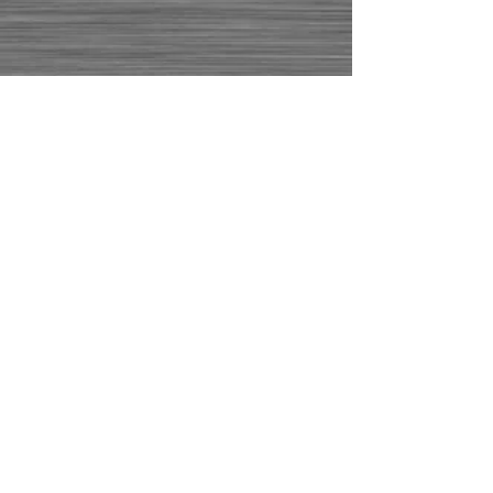
ZPĚT
© 2016 by JAN
ŠTĚPÁNEK
JSME PLÁTCI DPH