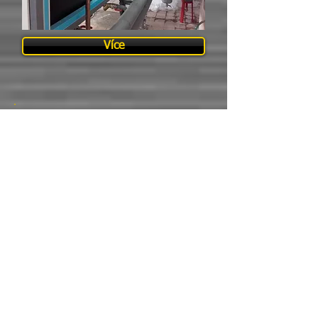
Více
Konstrukce reklamy
Více