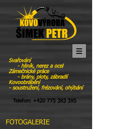
Svařování
- hliník, nerez a ocel
Zámečnické práce
- brány, ploty, zábradlí
Kovoobrábění
- soustružení, frézování, ohýbání
Telefon:
+420 775 383 395
FOTOGALERIE