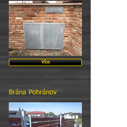
Více
Brána Pohránov