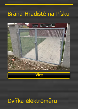
Brána Hradiště na Písku
Více
Dvířka elektroměru