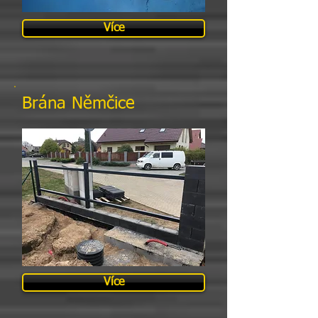
Více
Brána Němčice
Více