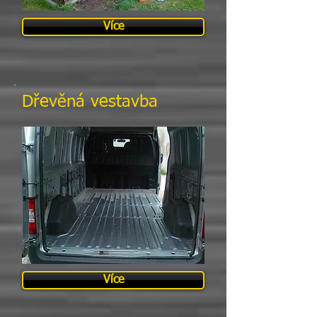
Více
Dřevěná vestavba
Více