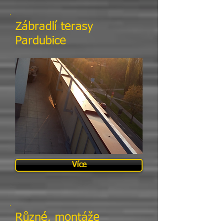
Zábradlí terasy
Pardubice
Více
Různé, montáže