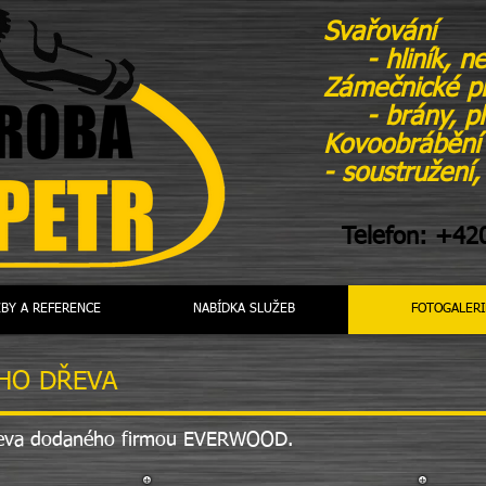
Svařování
- hliník, ne
Zámečnické p
- brány, pl
Kovoobrábění
- soustružení,
Telefon: +42
BY A REFERENCE
NABÍDKA SLUŽEB
FOTOGALERI
ÉHO DŘEVA
dřeva dodaného firmou EVERWOOD.