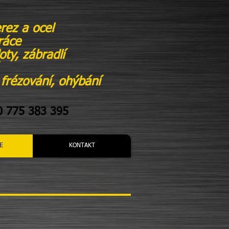
rez a ocel
ráce
oty, zábradlí
 frézování, ohýbání
0 775 383 395
E
KONTAKT